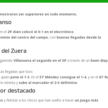
emostraron ser superiores en todo momento.
canso
en el
29’ Alan colocó el 0-1 en el electrónico
.
minio del centro del campo
, con
buenas llegadas desde la
 del Zuera
siguiendo
Villanueva el segundo en el 39’
a través de un
buen disp
as llegadas que tuvo.
, quien
pone el 1-3
. En el
57’ Méndez consigue el 1-4
, y en el
61’ R
 lo intenta y
sube al marcador el 2-5 definitivo
.
dor destacado
es
y felicitar a los chicos que han vuelto a hacer
un juego más