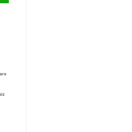
aro
uiz