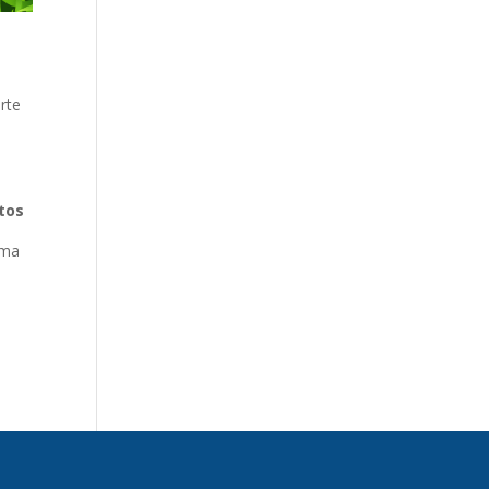
rte
itos
rma