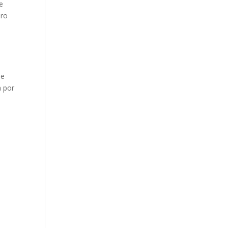
e
aro
 e
a por