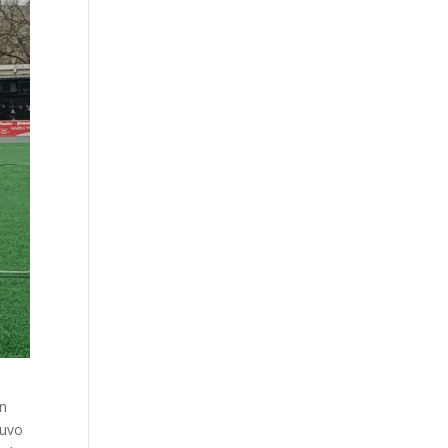
ún
tuvo