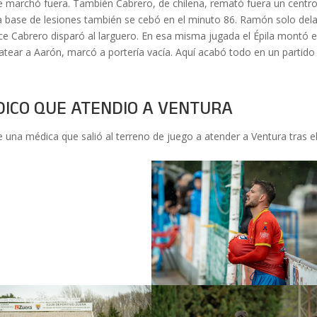
se marchó fuera. También Cabrero, de chilena, remató fuera un centr
a base de lesiones también se cebó en el minuto 86. Ramón solo del
ce Cabrero disparó al larguero. En esa misma jugada el Épila montó e
gatear a Aarón, marcó a portería vacía. Aquí acabó todo en un partido
DICO QUE ATENDIO A VENTURA
 una médica que salió al terreno de juego a atender a Ventura tras e