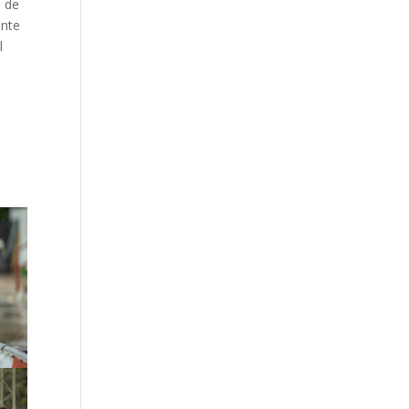
o de
ante
l
l