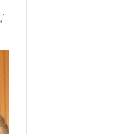
de
el