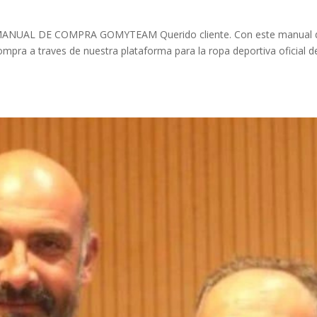
es MANUAL DE COMPRA GOMYTEAM Querido cliente. Con este manual 
ompra a traves de nuestra plataforma para la ropa deportiva oficial d